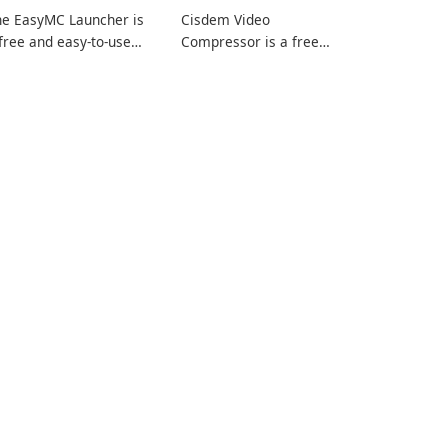
he EasyMC Launcher is
Cisdem Video
free and easy-to-use
Compressor is a free
necraft launcher
video compression
veloped by EasyMC. It
software for Mac. It
lows Minecraft players
allows users to
 quickly and easily
compress media files by
cess their favorite
setting the percentage,
ervers and mods with
target file size, and file
st a few clicks.
parameters to ensure
satisfactory results.