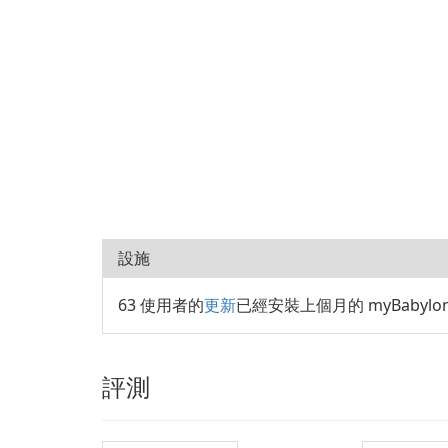
設施
63 使用者的
更新
已經安裝上個月的 myBabylon En
評測