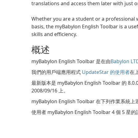
translations and access them later with just on
Whether you are a student or a professional
basis, the myBabylon English Toolbar is a use
skills and efficiency.
概述
myBabylon English Toolbar 是在由
Babylon LTD
我們的用戶端應用程式
UpdateStar 的使用者
在上
最新版本是 myBabylon English Toolbar 的
2008/09/16 上。
myBabylon English Toolbar 在下列作業系
使用者 myBabylon English Toolbar 4 個 