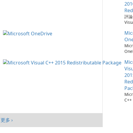
需要
Win
Chr
201
仔細
mac
器，
Red
自動
And
全性
評論：
會自
旨在
深度
Visu
腦以
高階
Mic
Redi
序，
提供
統。
Mic
by M
點擊
入、
加入
Micr
One
它們
現代
能、
C++
Micr
找每
Goo
制及
Redi
One
最新
與平
目標
是由 
測：為
料庫：
面與
創作
發的
Mic
36
擁有
及平
戶，
式，
流程
Vis
1,90
績效
結合
Micr
存 M
201
Chr
現代
C++
One
Red
Java
效與
程式
成熟
Edg
Pac
件。
務，與
Micr
Visu
365
C++
的電
及 
行套
此版本
合。O
Micr
為 W
C++
客戶
更多 ›
行套
mac
Visu
And