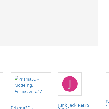
J
E
Junk Jack Retro
1
Prisma3D -