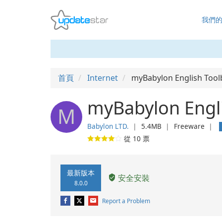
我們
首頁
Internet
myBabylon English Tool
myBabylon Engli
M
Babylon LTD.
❘
5.4MB
❘
Freeware
❘
從
10
票
最新版本
安全安裝
8.0.0
Report a Problem