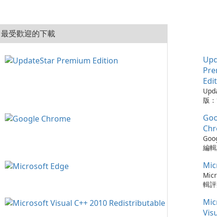
最受歡迎的下載
Upd
Pr
Edi
Upd
版：
的實
Goo
Upd
版是
Ch
工具
Goo
的程
編輯評
從而
Ch
保持
Mic
瀏覽
可以
速度
Micr
時軟
更新
輯評
化建
以及與
快速
您的
Mic
務的
瀏覽器
容，
Chr
Ed
Vis