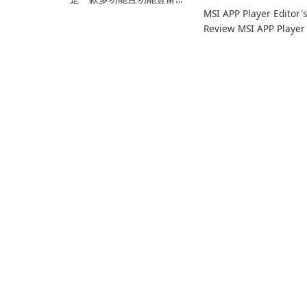
MSI APP Player Editor'
的電子書管理工具，被電
Review MSI APP Player 
子書愛好者、作者和出版
MSI’s Windows Android
商廣泛使用。這款免費的
emulator built atop the
開源軟體為使用者提供了
BlueStacks engine and
一個全面的解決方案，用
tuned for MSI hardwar
於跨各種設備和電子書格
式組織、轉換、編輯和同
步電子書。 電子書圖書館
管理： Calibre 作為組織
和管理電子書的中央圖書
館，允許使用者輕鬆對電
子書進行分類、標記和搜
索。它提供強大的圖書館
管理功能，以保持電子書
收藏井井有條。 電子書格
式轉換： 使用者可以使用
Calibre …