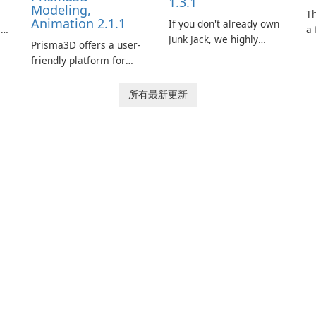
1.3.1
Modeling,
s
T
Animation 2.1.1
If you don't already own
is
a 
Junk Jack, we highly
Prisma3D offers a user-
Mi
recommend purchasing
friendly platform for
de
it before considering
aspiring 3D creators to
al
Junk Jack Retro. This
e.
bring their imagination
to
所有最新更新
game is where it all
to life. With a wide range
ac
began! Junk Jack Retro,
of tools and features,
s
formerly known as Junk
this app allows users to
ju
Jack, now offers
easily design 3D models
widescreen support.
and generate captivating
animated scenes.