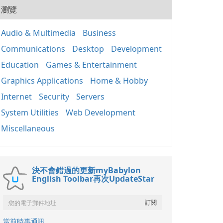
20
用程
瀏覽
式的
人使
套件
組織
應用
Audio & Multimedia
Business
取、
Win
定期
Communications
Desktop
Development
正常
裝置
鍵執
其成
Education
Games & Entertainment
主要
分 包含重要的函式
Graphics Applications
Home & Hobby
庫，如
Internet
Security
Servers
基礎
（MF
System Utilities
Web Development
C++
C+
Miscellaneous
保不
的相
x86
決不會錯過的更新myBabylon
English Toolbar再次UpdateStar
當前時事通訊