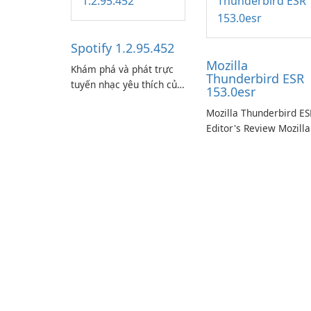
Spotify 1.2.95.452
Mozilla
Khám phá và phát trực
Thunderbird ESR
tuyến nhạc yêu thích của
153.0esr
bạn với Spotify.
Mozilla Thunderbird ES
Editor's Review Mozilla
Thunderbird ESR
(Extended Support
Release) is the long-te
support channel of the
Thunderbird desktop
email client designed f
organizations and user
who need predictable 