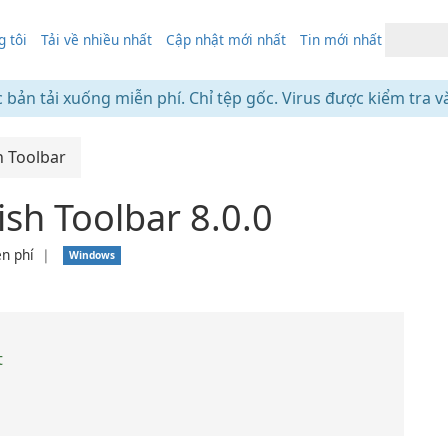
 tôi
Tải về nhiều nhất
Cập nhật mới nhất
Tin mới nhất
c bản tải xuống miễn phí. Chỉ tệp gốc. Virus được kiểm tra v
h Toolbar
sh Toolbar 8.0.0
n phí
❘
Windows
t