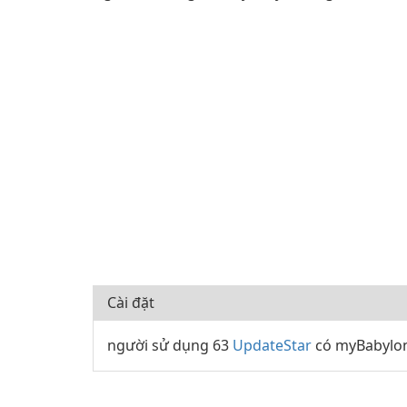
Cài đặt
người sử dụng 63
UpdateStar
có myBabylon 