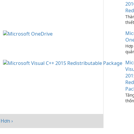
201
Red
Thà
thiế
ứng 
Mic
C++
One
Hợp 
quản
bạn 
Mic
One
Vis
201
Red
Pac
Tăng
thốn
Micr
C++
Redi
Hơn ›
Pack