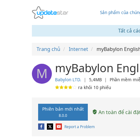
Sản phẩm của chúng
Tất cả cá
Trang chủ
Internet
myBabylon Englis
myBabylon Engli
M
Babylon LTD.
❘
5,4MB
❘
Phần mềm miễ
ra khỏi
10
phiếu
Phiên bản mới nhất
An toàn để cài đặ
8.0.0
Report a Problem