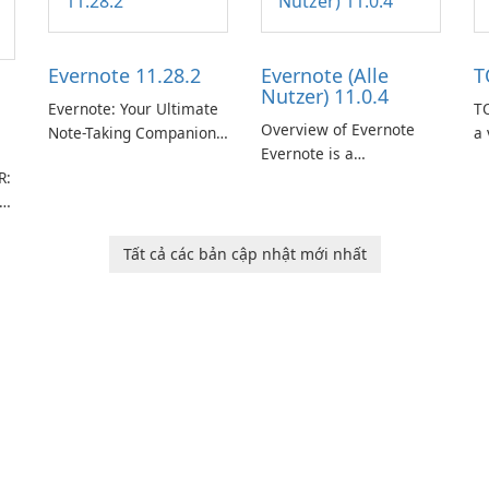
Evernote 11.28.2
Evernote (Alle
T
Nutzer) 11.0.4
Evernote: Your Ultimate
TO
Overview of Evernote
Note-Taking Companion
a 
Evernote is a
Evernote, developed by
m
R:
comprehensive note-
EverNote Corp., is a
de
taking and organization
versatile note-taking
in
software designed to
application that helps
or
help users capture,
users capture ideas,
in
Tất cả các bản cập nhật mới nhất
rm
organize, and access
organize to-do lists, and
information across
keep track of important
multiple devices.
information.
or
s
…