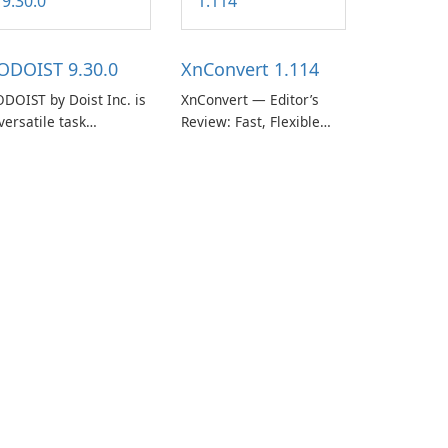
ODOIST 9.30.0
XnConvert 1.114
DOIST by Doist Inc. is
XnConvert — Editor’s
versatile task
Review: Fast, Flexible
anagement tool
Batch Image Converter
signed to help
for Windows, macOS and
dividuals and teams
Linux XnConvert is a
ganize their work and
polished, cross-platform
crease productivity.
batch image processor
from XnSoft that
balances depth and
simplicity.